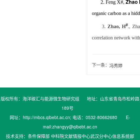
Zhao 
2. Feng X#,
organic carbon as a hid
#
3.
Zhao, H
., Zh
correlation network wit
下一条：
冯秀婷
版权所有：海洋碳汇与能源微生物研究组 地址：山东省青岛市松岭路
189号
网址：http://mbcs.qibebt.ac.cn; 电话：0532-80662680 E-
mail:zhangyy@qibebt.ac.cn
技术支持：条件保障部 中科院文献情报中心武汉分中心信息系统部