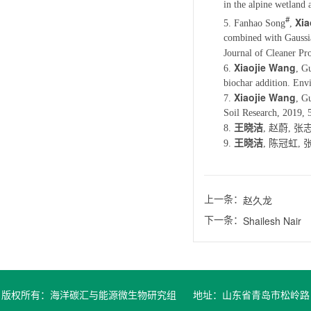
in the alpine wetland
#
Xia
5. Fanhao Song
,
combined with Gaussian
Journal of Cleaner Pr
Xiaojie Wang
6.
, G
biochar addition. Env
Xiaojie Wang
7.
, G
Soil Research, 2019, 
王晓洁
赵蔚
张
8.
,
,
王晓洁
陈冠虹
9.
,
,
上一条：
赵久龙
下一条：
Shailesh Nair
版权所有：海洋碳汇与能源微生物研究组 地址：山东省青岛市松岭路